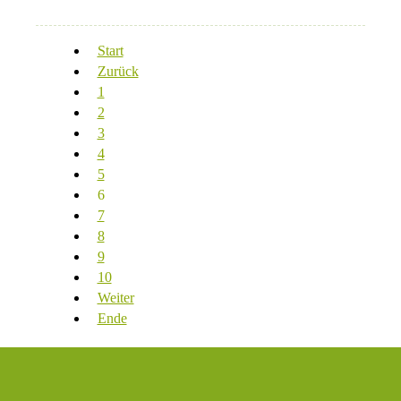
Start
Zurück
1
2
3
4
5
6
7
8
9
10
Weiter
Ende