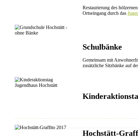
Restaurierung des hölzernen
Ortseingang durch das
Juge
Schulbänke
Gemeinsam mit AnwohnerInn
zusätzliche Sitzbänke auf d
Kinderaktionst
Hochstätt-Graff