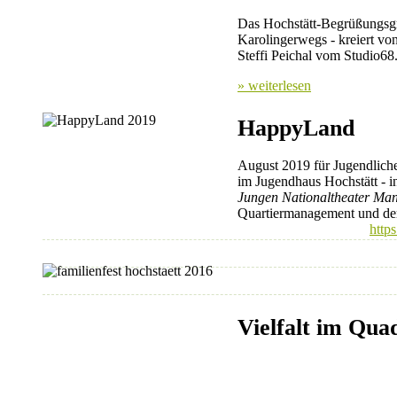
Das Hochstätt-Begrüßungsgra
Karolingerwegs - kreiert vo
Steffi Peichal vom Studio68
» weiterlesen
HappyLand
August 2019 für Jugendlich
im Jugendhaus Hochstätt - 
Jungen Nationaltheater Ma
Quartiermanagement und d
https
Vielfalt im Qua