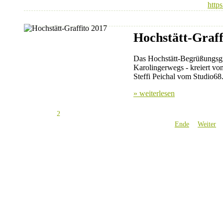
https
Hochstätt-Graff
Das Hochstätt-Begrüßungsgra
Karolingerwegs - kreiert vo
Steffi Peichal vom Studio68
» weiterlesen
2
Ende
Weiter